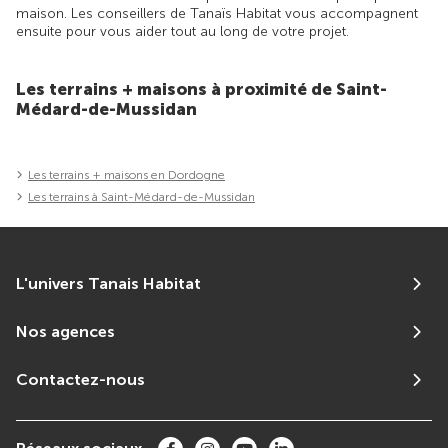
maison. Les conseillers de Tanaïs Habitat vous accompagnent
ensuite pour vous aider tout au long de votre projet.
Les terrains + maisons à proximité de Saint-
Médard-de-Mussidan
Les terrains + maisons en Dordogne
Les terrains à Saint-Médard-de-Mussidan
L'univers Tanais Habitat
Nos agences
Contactez-nous