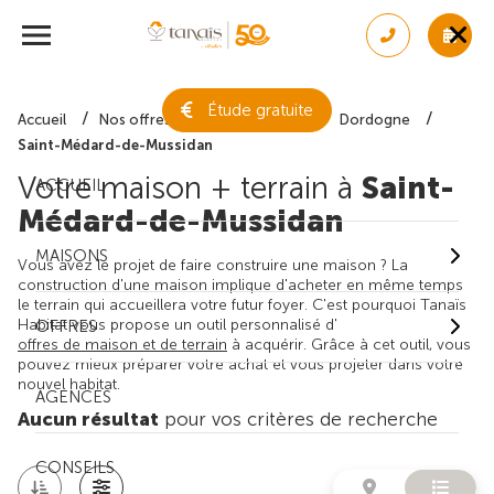
Étude gratuite
Accueil
Nos offres de maison + terrain
Dordogne
Saint-Médard-de-Mussidan
Votre maison + terrain à
Saint-
ACCUEIL
Médard-de-Mussidan
MAISONS
Vous avez le projet de faire construire une maison ? La
construction d'une maison implique d'acheter en même temps
le terrain qui accueillera votre futur foyer. C'est pourquoi Tanaïs
Habitat vous propose un outil personnalisé d'
OFFRES
offres de maison et de terrain
à acquérir. Grâce à cet outil, vous
pouvez mieux préparer votre achat et vous projeter dans votre
nouvel habitat.
AGENCES
Aucun résultat
pour vos critères de recherche
CONSEILS