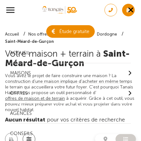
Étude gratuite
Accueil
Nos offres de maison + terrain
Dordogne
Saint-Méard-de-Gurçon
Votre maison + terrain à
Saint-
ACCUEIL
Méard-de-Gurçon
MAISONS
Vous avez le projet de faire construire une maison ? La
construction d'une maison implique d'acheter en même temps
le terrain qui accueillera votre futur foyer. C'est pourquoi Tanaïs
Habitat vous propose un outil personnalisé d'
OFFRES
offres de maison et de terrain
à acquérir. Grâce à cet outil, vous
pouvez mieux préparer votre achat et vous projeter dans votre
nouvel habitat.
AGENCES
Aucun résultat
pour vos critères de recherche
CONSEILS