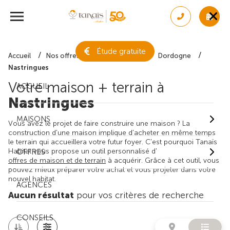
Étude gratuite
Accueil
Nos offres de maison + terrain
Dordogne
Nastringues
Votre maison + terrain à
ACCUEIL
Nastringues
MAISONS
Vous avez le projet de faire construire une maison ? La
construction d'une maison implique d'acheter en même temps
le terrain qui accueillera votre futur foyer. C'est pourquoi Tanaïs
Habitat vous propose un outil personnalisé d'
OFFRES
offres de maison et de terrain
à acquérir. Grâce à cet outil, vous
pouvez mieux préparer votre achat et vous projeter dans votre
nouvel habitat.
AGENCES
Aucun résultat
pour vos critères de recherche
CONSEILS