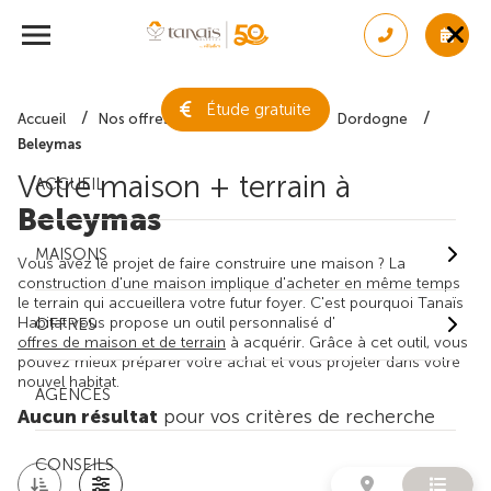
Étude gratuite
Accueil
Nos offres de maison + terrain
Dordogne
Beleymas
Votre maison + terrain à
ACCUEIL
Beleymas
MAISONS
Vous avez le projet de faire construire une maison ? La
construction d'une maison implique d'acheter en même temps
le terrain qui accueillera votre futur foyer. C'est pourquoi Tanaïs
Habitat vous propose un outil personnalisé d'
OFFRES
offres de maison et de terrain
à acquérir. Grâce à cet outil, vous
pouvez mieux préparer votre achat et vous projeter dans votre
nouvel habitat.
AGENCES
Aucun résultat
pour vos critères de recherche
CONSEILS