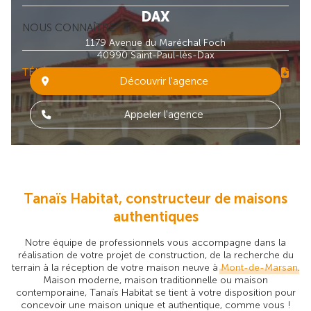
DAX
NOUS CONNAÎTRE
1179 Avenue du Maréchal Foch
40990 Saint-Paul-lès-Dax
TÉLÉCHARGER NOS BROCHURES
Découvrir l'agence
Appeler l'agence
Tanaïs Habitat, constructeur de maisons
authentiques
Notre équipe de professionnels vous accompagne dans la
réalisation de votre projet de construction, de la recherche du
terrain à la réception de votre maison neuve à
Mont-de-Marsan
.
Maison moderne, maison traditionnelle ou maison
contemporaine, Tanaïs Habitat se tient à votre disposition pour
concevoir une maison unique et authentique, comme vous !