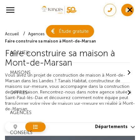
Étude gratuite
Accueil
Agences
Faire construire sa maison à Mont-de-Marsan
Faire construire sa maison à
ACCUEIL
Mont-de-Marsan
MAISONS
Vous avez un projet de construction de maison à Mont-de-
Marsan dans les Landes ? Tanaïs Habitat, constructeur de
maisons sur-mesure, vous accompagne dans la construction
de votre maison. Rencontrez-nous dans notre agence située à
OFFRES
Saint-Paul-lès-Dax et découvrez comment notre équipe peut
transformer votre rêve de maison sur-mesure en réalité à Mont-
de-Marsan.
AGENCES
Départements
CONSEILS