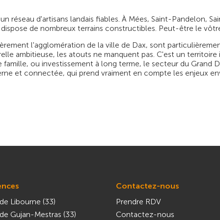
 un réseau d'artisans landais fiables. À Mées, Saint-Pandelon, S
 dispose de nombreux terrains constructibles. Peut-être le vôtr
èrement l'agglomération de la ville de Dax, sont particulièremen
le ambitieuse, les atouts ne manquent pas. C'est un territoire id
famille, ou investissement à long terme, le secteur du Grand Da
rne et connectée, qui prend vraiment en compte les enjeux en
ences
Contactez-nous
de Libourne (33)
Prendre RDV
de Gujan-Mestras (33)
Contactez-nous