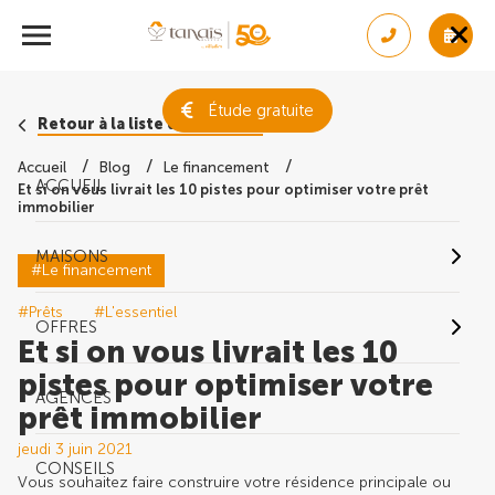
Étude gratuite
Retour à la liste des conseils
Accueil
Blog
Le financement
ACCUEIL
Et si on vous livrait les 10 pistes pour optimiser votre prêt
immobilier
MAISONS
#Le financement
#Prêts
#L'essentiel
OFFRES
Et si on vous livrait les 10
pistes pour optimiser votre
AGENCES
prêt immobilier
jeudi 3 juin 2021
CONSEILS
Vous souhaitez faire construire votre résidence principale ou