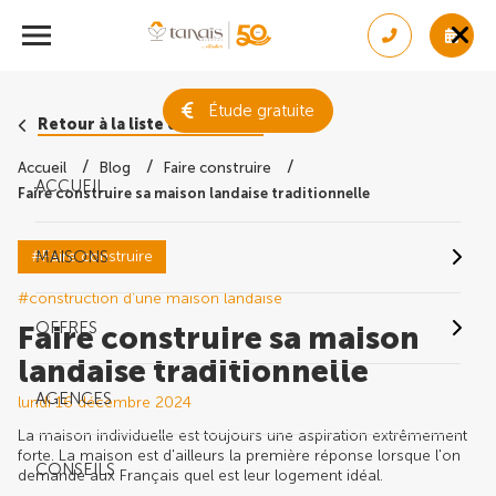
Étude gratuite
Retour à la liste des conseils
Accueil
Blog
Faire construire
ACCUEIL
Faire construire sa maison landaise traditionnelle
#Faire construire
MAISONS
#construction d'une maison landaise
OFFRES
Faire construire sa maison
landaise traditionnelle
AGENCES
lundi 16 décembre 2024
La maison individuelle est toujours une aspiration extrêmement
forte. La maison est d'ailleurs la première réponse lorsque l'on
CONSEILS
demande aux Français quel est leur logement idéal.