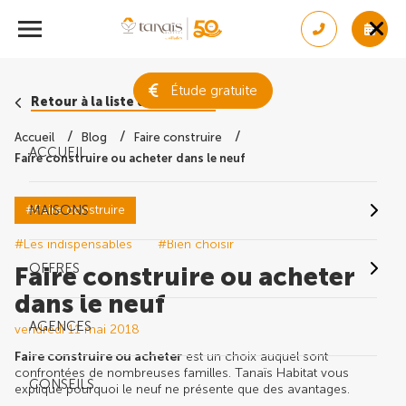
Étude gratuite
Retour à la liste des conseils
Accueil
Blog
Faire construire
ACCUEIL
Faire construire ou acheter dans le neuf
#Faire construire
MAISONS
#Les indispensables
#Bien choisir
OFFRES
Faire construire ou acheter
dans le neuf
AGENCES
vendredi 11 mai 2018
Faire construire ou acheter
est un choix auquel sont
confrontées de nombreuses familles. Tanaïs Habitat vous
CONSEILS
explique pourquoi le neuf ne présente que des avantages.