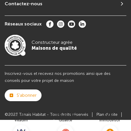
Contactez-nous
Réseaux sociaux
Constructeur agrée
Maisons de qualité
Inscrivez-vous et recevez nos promotions ainsi que des
conseils pour votre projet de maison
S'abonner
©2023 Tanaïs Habitat - Tous droits réservés
Plan du site
Club
Maisons de
Avis
Villadim
Qualité
Immodvisor
Paramètres des cookies
Politiques de Confidentialités
Mentions légales
Recrutement
Parrainer un ami