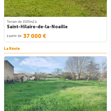
Terrain de 1500m
2
à
Saint-Hilaire-de-la-Noaille
37 000 €
à partir de
La Réole