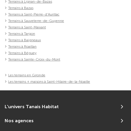
Terrains à Lignan-de-Bazas
Terrains à Bazas
Terrains à Saint-Pierre-d'Aurillac
Terrains à Sauveterre-de-Guyenne
Terrains à Saint-Maixant
Terrains à Targon
Terrains à Baigneaux
Terrains à Roaillan
Terrains à Béguey
Terrains à Sainte-Croix-du-Mont
Les terrains en Gironde
Les terrains + maisons à Saint-Hilaire-de-la-Noaille
L'univers Tanais Habitat
Nos agences