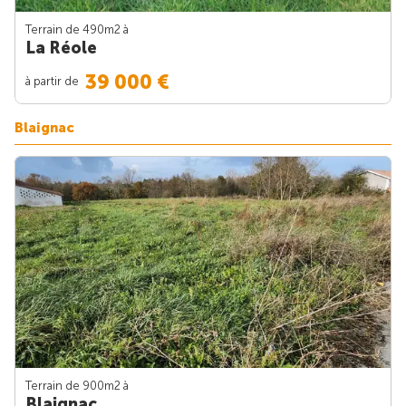
Terrain de 490m
2
à
La Réole
39 000 €
à partir de
Blaignac
Terrain de 900m
2
à
Blaignac