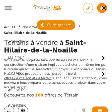
Étude gratuite
Accueil
Nos offres de terrain
Gironde
Saint-Hilaire-de-la-Noaille
Terrains à vendre à
Saint-
ACCUEIL
Hilaire-de-la-Noaille
MAISONS
Vous avez le projet de faire construire une maison ? La
construction d'une maison implique d'acheter en même temps
le terrain qui accueillera votre futur foyer. C'est pourquoi Tanaïs
Habitat vous propose un outil personnalisé d'
OFFRES
offres de maison et de terrain
à acquérir. Grâce à cet outil, vous
pouvez mieux préparer votre achat et vous projeter dans votre
nouvel habitat.
AGENCES
Découvrez nos
100
offres de Terrain
CONSEILS