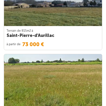
Terrain de 815m
2
à
Saint-Pierre-d'Aurillac
73 000 €
à partir de