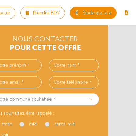
acter
Prendre RDV
Étude gratuite
NOUS CONTACTER
POUR CETTE OFFRE
otre commune souhaitée *
s souhaitez être rappelé :
matin
midi
après-midi
soir