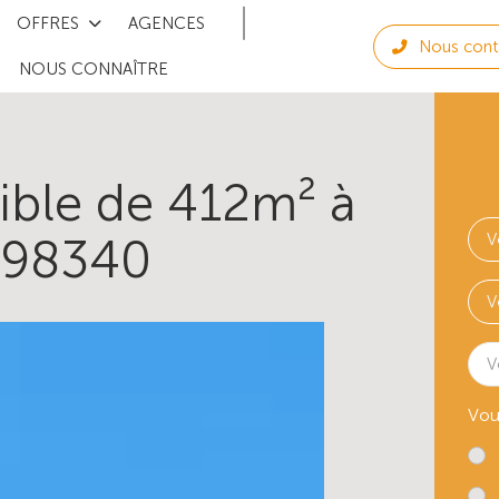
OFFRES
AGENCES
Nous cont
NOUS CONNAÎTRE
tible de 412m² à
T198340
V
Vou