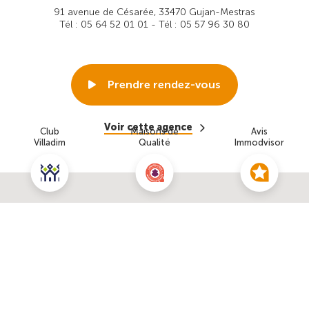
91 avenue de Césarée, 33470 Gujan-Mestras
Tél : 05 64 52 01 01 - Tél : 05 57 96 30 80
Prendre rendez-vous
Voir cette agence
Club
Maisons de
Avis
Villadim
Qualité
Immodvisor
Nous contacter pour ce terrain
NOUS CONTACTER
POUR CETTE OFFRE