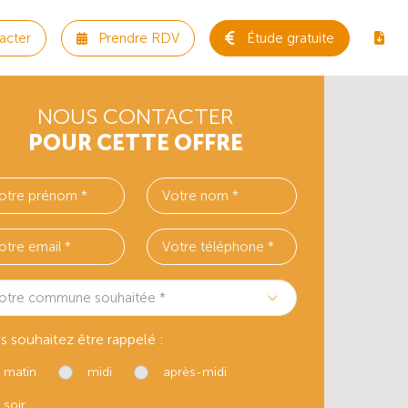
acter
Prendre RDV
Étude gratuite
NOUS CONTACTER
POUR CETTE OFFRE
otre commune souhaitée *
s souhaitez être rappelé :
matin
midi
après-midi
soir