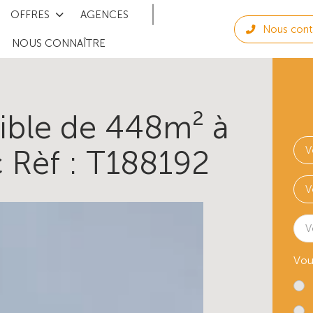
OFFRES
AGENCES
Nous cont
NOUS CONNAÎTRE
tible de 448m² à
 Rèf : T188192
V
Vou