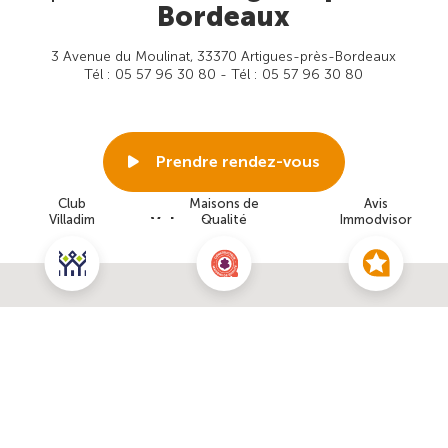
Bordeaux
3 Avenue du Moulinat, 33370 Artigues-près-Bordeaux
Tél : 05 57 96 30 80 - Tél : 05 57 96 30 80
Prendre rendez-vous
Club
Maisons de
Avis
Villadim
Qualité
Immodvisor
Voir cette agence
Nous contacter pour ce terrain
NOUS CONTACTER
POUR CETTE OFFRE