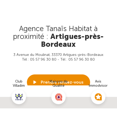
Agence Tanaïs Habitat à
proximité :
Artigues-près-
Bordeaux
3 Avenue du Moulinat, 33370 Artigues-près-Bordeaux
Tél : 05 57 96 30 80 - Tél : 05 57 96 30 80
Club
Maisons de
Avis
Prendre rendez-vous
Villadim
Qualité
Immodvisor
Voir cette agence
Nous contacter pour ce terrain