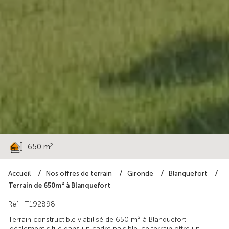
220 000 €
2
650 m
Accueil
Nos offres de terrain
Gironde
Blanquefort
Terrain de 650m² à Blanquefort
Rèf : T192898
Terrain constructible viabilisé de 650 m² à Blanquefort.
Idéalement situé dans un cadre paisible, ce terrain offre un