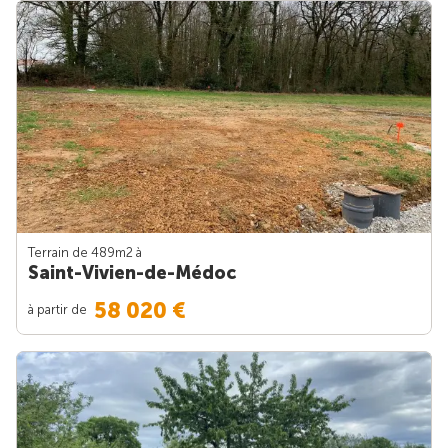
Terrain de 489m
2
à
Saint-Vivien-de-Médoc
58 020 €
à partir de