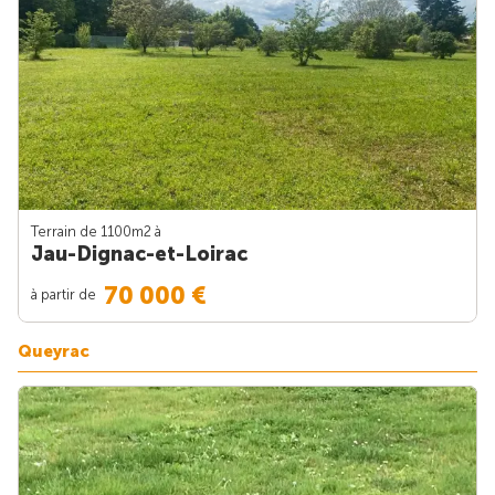
Terrain de 1100m
2
à
Jau-Dignac-et-Loirac
70 000 €
à partir de
Queyrac