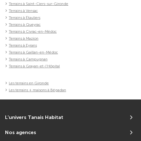
Terrains à Saint-Ciers-sur-Gironde
Terrains à Vensac
Terrains à Étauliers
Terrains à Queyrac
Terrains à Civrac-en-Médoc
Terrains à Mazion
Terrains à Eyrans
Terrains à Gaillan-en-Médoc
Terrains à Campugnan
Terrains à Grayan-et-l'Hôpital
Les terrains en Gironde
Les terrains + maisons à Bégadan
L'univers Tanais Habitat
Nos agences