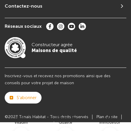
Contactez-nous
Réseaux sociaux
Constructeur agrée
Maisons de qualité
Inscrivez-vous et recevez nos promotions ainsi que des
conseils pour votre projet de maison
S'abonner
©2023 Tanaïs Habitat - Tous droits réservés
Plan du site
Club
Maisons de
Avis
Villadim
Qualité
Immodvisor
Paramètres des cookies
Politiques de Confidentialités
Mentions légales
Recrutement
Parrainer un ami