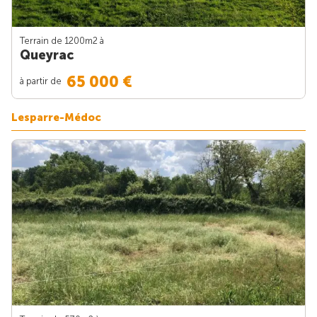
Terrain de 1200m
2
à
Queyrac
65 000 €
à partir de
Lesparre-Médoc