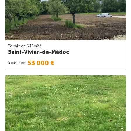
Terrain de 649m
2
à
Saint-Vivien-de-Médoc
53 000 €
à partir de