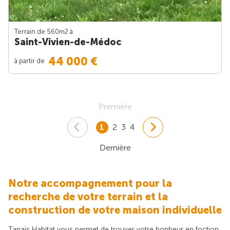
Terrain de 560m
2
à
Saint-Vivien-de-Médoc
44 000 €
à partir de
Première
1
2
3
4
Dernière
Notre accompagnement pour la
recherche de votre terrain et la
construction de votre maison individuelle
Tanaïs Habitat vous permet de trouver votre bonheur en foction