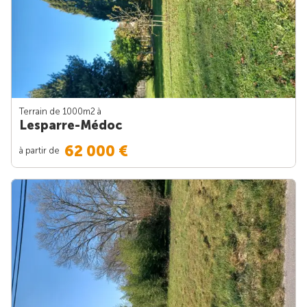
Terrain de 1000m
2
à
Lesparre-Médoc
62 000 €
à partir de