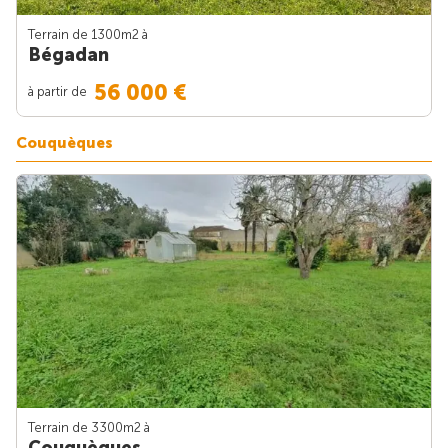
Terrain de 1300m
2
à
Bégadan
56 000 €
à partir de
Couquèques
Terrain de 3300m
2
à
Couquèques