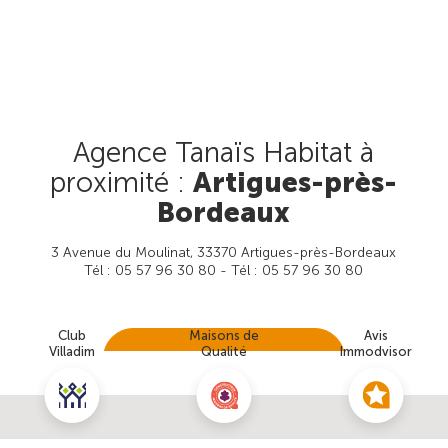
Agence Tanaïs Habitat à
proximité :
Artigues-près-
Bordeaux
3 Avenue du Moulinat, 33370 Artigues-près-Bordeaux
Tél : 05 57 96 30 80 - Tél : 05 57 96 30 80
Club
Maisons de
Avis
Villadim
Qualité
Immodvisor
Prendre rendez-vous
Nous contacter pour ce terrain
Voir cette agence