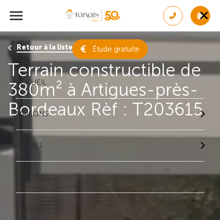
Retour à la liste des résultats
Étude gratuite
Terrain constructible de
ACCUEIL
380m² à Artigues-près-
Bordeaux Rèf : T203615
MAISONS
OFFRES
AGENCES
CONSEILS