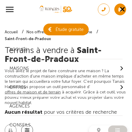
Étude gratuite
Accueil
Nos offres de terrain
Dordogne
Saint-Front-de-Pradoux
Terrains à vendre à
Saint-
ACCUEIL
Front-de-Pradoux
MAISONS
Vous avez le projet de faire construire une maison ? La
construction d'une maison implique d'acheter en même temps
le terrain qui accueillera votre futur foyer. C'est pourquoi Tanaïs
Habitat vous propose un outil personnalisé d'
OFFRES
offres de maison et de terrain
à acquérir. Grâce à cet outil, vous
pouvez mieux préparer votre achat et vous projeter dans votre
nouvel habitat.
AGENCES
Aucun résultat
pour vos critères de recherche
CONSEILS