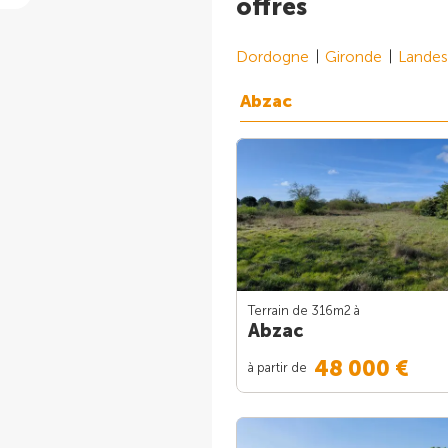
offres
Dordogne
Gironde
Landes
Abzac
Terrain de 316m
2
à
Abzac
48 000 €
à partir de