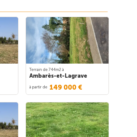
Terrain de 744m
2
à
Ambarès-et-Lagrave
149 000 €
à partir de