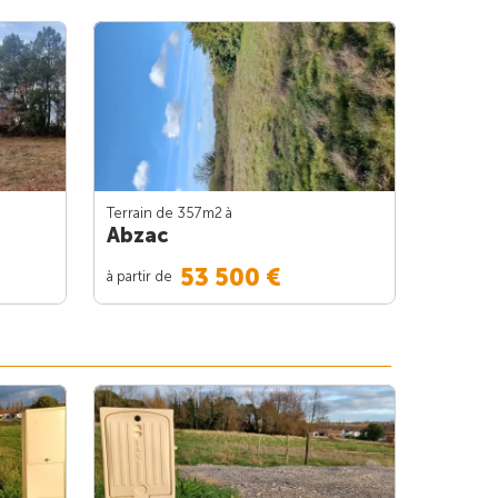
Terrain de 357m
2
à
Abzac
53 500 €
à partir de