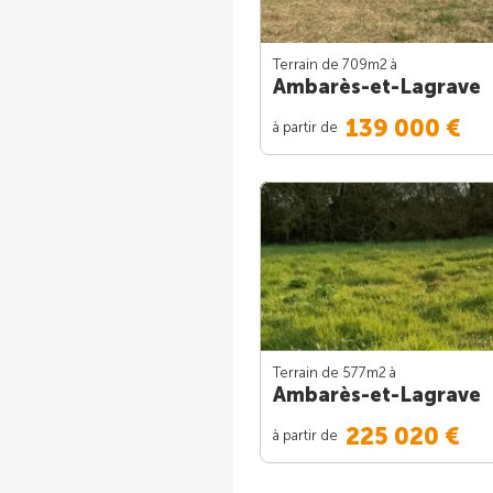
Terrain de 709m
2
à
Ambarès-et-Lagrave
139 000 €
à partir de
Terrain de 577m
2
à
Ambarès-et-Lagrave
225 020 €
à partir de