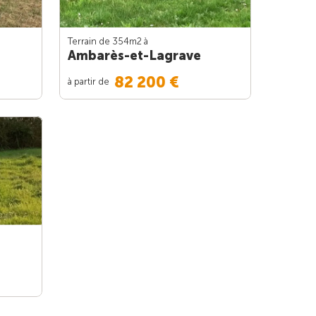
Terrain de 354m
2
à
Ambarès-et-Lagrave
82 200 €
à partir de