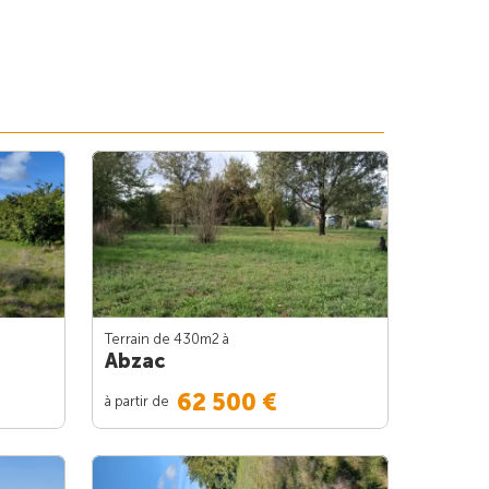
Terrain de 430m
2
à
Abzac
62 500 €
à partir de