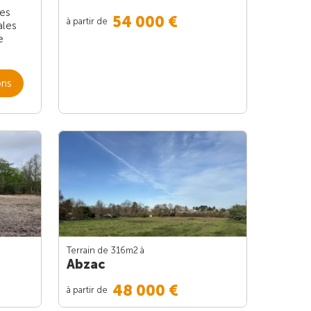
les
54 000 €
à partir de
ales
e
ons
Terrain de 316m
2
à
Abzac
48 000 €
à partir de