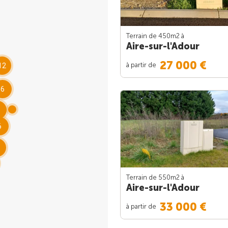
Terrain de 450m
2
à
Aire-sur-l'Adour
27 000 €
à partir de
12
6
6
Terrain de 550m
2
à
Aire-sur-l'Adour
33 000 €
à partir de