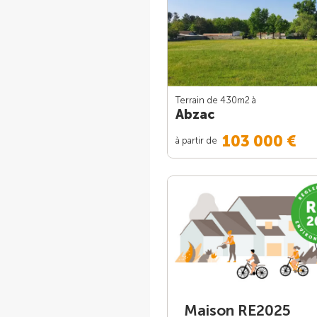
Terrain de 430m
2
à
Abzac
103 000 €
à partir de
Maison RE2025