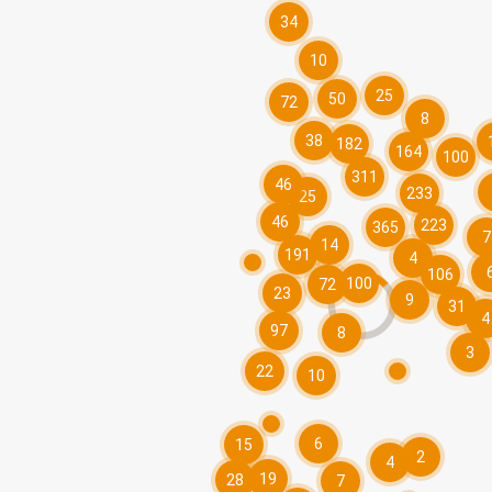
34
10
25
50
72
8
38
182
164
100
311
46
233
25
46
223
365
7
14
191
4
106
100
72
23
9
31
4
97
8
3
22
10
6
15
2
4
19
28
7