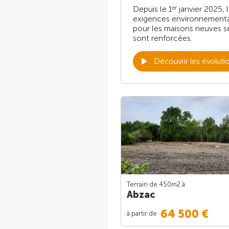
Depuis le 1
janvier 2025, 
er
exigences environnement
pour les maisons neuves s
sont renforcées.
Découvrir les évoluti
Terrain de 450m
2
à
Abzac
64 500 €
à partir de