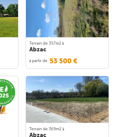
Terrain de 357m
2
à
Abzac
53 500 €
à partir de
Terrain de 369m
2
à
Abzac