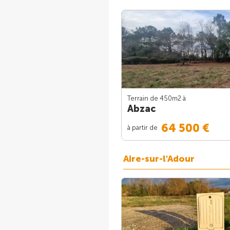
Terrain de 450m
2
à
Abzac
64 500 €
à partir de
Aire-sur-l'Adour